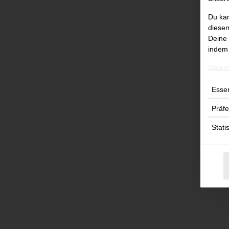
Du kan
diesem
Deine 
indem 
Daten
Essen
Präf
Stati