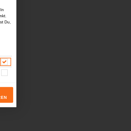
 In
nkt.
st Du,
REN