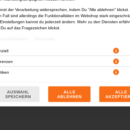
nst der Verarbeitung widersprechen, indem Du "Alle ablehnen" klickst.
 Fall sind allerdings die Funktionalitäten im Webshop stark eingeschrä
Einstellungen kannst du jederzeit ändern. Mehr zu den Diensten erfähr
Du auf das Fragezeichen klickst.
schutzerklärung
Impressum
ziell
JETZT BESTELLEN
erenzen
stiken
AUSWAHL
ALLE
ALLE
SPEICHERN
ABLEHNEN
AKZEPTIE