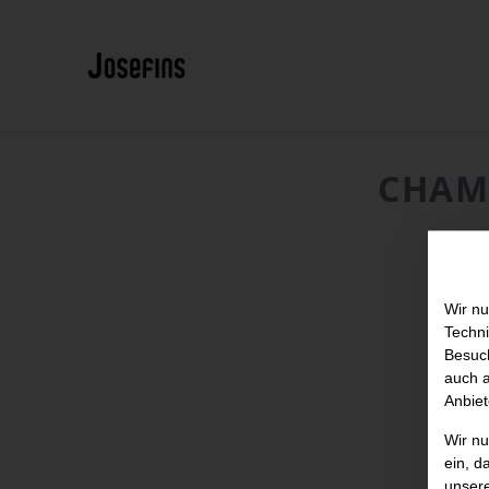
CHAM
Wir nu
Techni
Besuch
auch a
Anbiet
Wir n
ein, d
unser