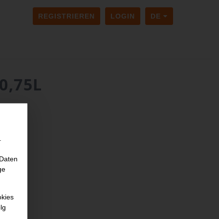
SPRACHE ÄNDER
REGISTRIEREN
LOGIN
DE
0,75L
.
 Daten
ge
okies
lg